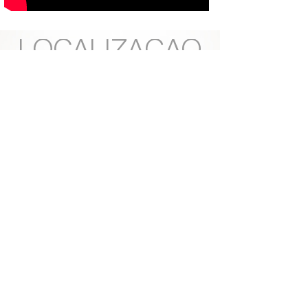
LOCALIZAÇÃO
Rua Antonio Alves Cordeiro, 81
Parque Rosário
Campos dos Goytacazes/RJ
28027-050
CONTATO