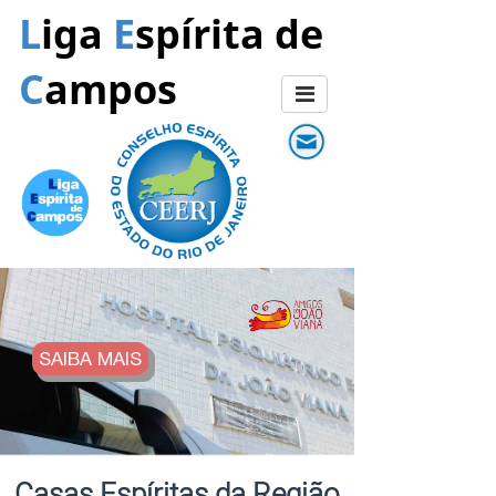
L
iga
E
spírita de
C
ampos
SAIBA MAIS
Casas Espíritas da Região