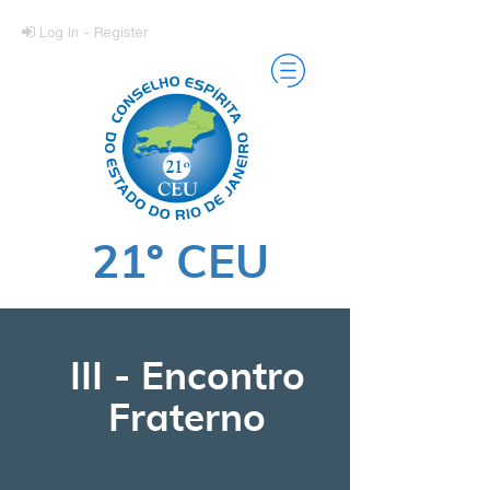
Log In - Register
21º CEU
III - Encontro
Fraterno